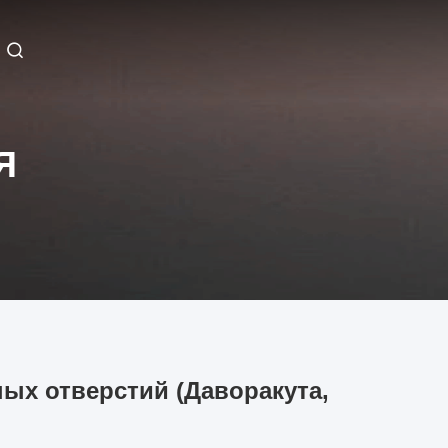
Я
ых отверстий (Даворакута,