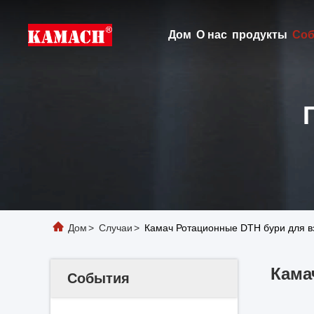
Дом
О нас
продукты
Соб
Дом
>
Случаи
>
Камач Ротационные DTH бури для вз
Кама
События