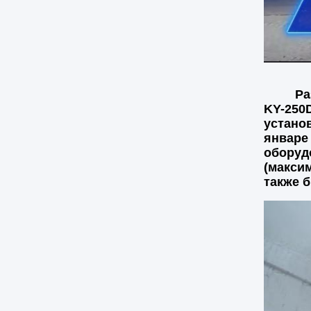
Разраб
KY-250
установ
январе 
оборуд
(максим
также 