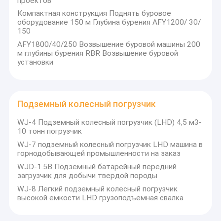
проектов
Компактная конструкция Поднять буровое
оборудование 150 м Глубина бурения AFY1200/ 30/
150
AFY1800/40/250 Возвышение буровой машины 200
м глубины бурения RBR Возвышение буровой
установки
Подземный колесный погрузчик
WJ-4 Подземный колесный погрузчик (LHD) 4,5 м3-
10 тонн погрузчик
WJ-7 подземный колесный погрузчик LHD машина в
горнодобывающей промышленности на заказ
Главная страница
WJD-1.5B Подземный батарейный передний
загрузчик для добычи твердой породы
Компания KAMACH специализируется на разработке горного
оборудования различных спецификаций, включая
Продукция
WJ-8 Легкий подземный колесный погрузчик
подземные буровые работы, добычу полезных ископаемых,
высокой емкости LHD грузоподъемная свалка
бурение, транспортировку, обслуживание и специальные
О Компании
нужды.Мы можем разработать и настроить наши продукты
в соответствии с реальными потребностями наших