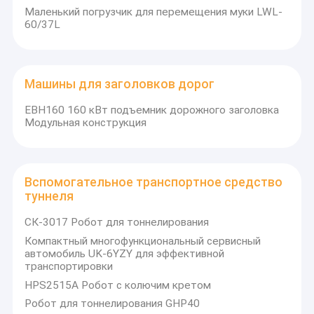
Подземная буровая установка
Маленький погрузчик для перемещения муки LWL-
60/37L
Каменная болтовая установка
Производственная буровая установка
Машины для заголовков дорог
оборудование расточкой повышения
EBH160 160 кВт подъемник дорожного заголовка
Модульная конструкция
Подземный колесный погрузчик
тележка подземного рудника
Вспомогательное транспортное средство
Гусеничный тоннельный погрузчик
туннеля
СК-3017 Робот для тоннелирования
Машины для заголовков дорог
Компактный многофункциональный сервисный
автомобиль UK-6YZY для эффективной
Вспомогательное транспортное средство туннеля
транспортировки
HPS2515A Робот с колючим кретом
Части для износа из стали
Робот для тоннелирования GHP40