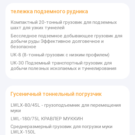
клиентовПосле многих лет тщательных исследований и
Наша фабрика
разработок, а также постоянного совершенствования,
тележка подземного рудника
продукция нашей компании находится на высоком
контроль качества
международном уровне с точки зрения концепции дизайна
Компактный 20-тонный грузовик для подземных
продукта, качества продукта,и послепродажное
шахт для узких туннелей
контактные данные
обслуживание.
Бесследное подземное добывающее грузовик для
добычи руды Эффективное долговечное и
Ассортимент продукции:
Новости
безопасное
✓ Джамбо для бурения поверхности.
✓ Подземный погрузчик ∙ ∙ Подземный грузовик ∙ ∙
UK-8 (8-тонный грузовик с низким профилем)
Все случаи
Подземная буровая установка
UK-30 Подземный транспортный грузовик для
✓ Автомобиль-помощник тоннеля
добычи полезных ископаемых и туннелирования
✓ Загрузчик муки
Blog
✓ Начало дороги
✓ Уменьшить скуку
Отправить запрос
✓ Сталь КамАХ
Гусеничный тоннельный погрузчик
LWLX-80/45L - грузоподъемник для перемещения
муки
Ротационная буровая установка для взрывных ям
LWL-180/75L КРАВЛЕР МУККИН
Поверхностная буровая установка
Среднеразмерный грузовик для погрузки муки
LWLX-150L