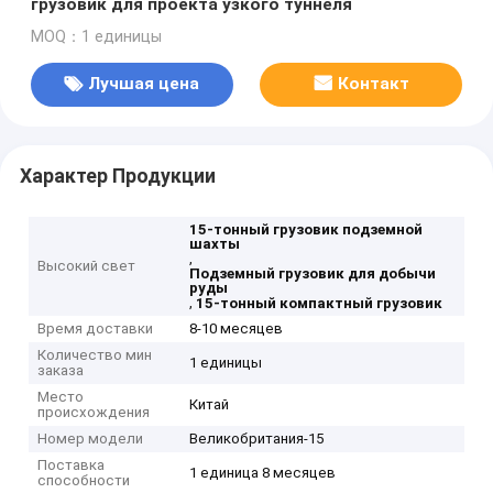
грузовик для проекта узкого туннеля
MOQ：1 единицы
Лучшая цена
Контакт
Характер Продукции
15-тонный грузовик подземной
шахты
,
Высокий свет
Подземный грузовик для добычи
руды
,
15-тонный компактный грузовик
Время доставки
8-10 месяцев
Количество мин
1 единицы
заказа
Место
Китай
происхождения
Номер модели
Великобритания-15
Поставка
1 единица 8 месяцев
способности