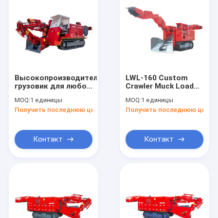
Высокопроизводительный
LWL-160 Custom
грузовик для любой
Crawler Muck Loader
местности и
для любой
MOQ:
1 единицы
MOQ:
1 единицы
раскопок LWL-60
местности и
Получить последнюю цену
Получить последнюю цену
раскопок
Контакт
Контакт
Главная страница
Продукция
О Компании