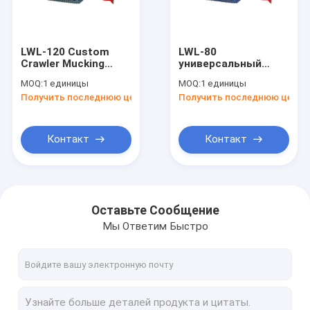
Наша фабрика
контроль качества
LWL-120 Custom
LWL-80
Crawler Mucking
универсальный
контактные данные
Loader 120 м3/ч
подземный
MOQ:
1 единицы
MOQ:
1 единицы
Погрузочная
ползучий
Получить последнюю цену
Получить последнюю цену
способность
мукомольный
Новости
погрузчик
Все случаи
Контакт
Контакт
Blog
Отправить запрос
Оставьте Сообщение
Мы Ответим Быстро
Ротационная буровая установка для взрывных ям
Поверхностная буровая установка