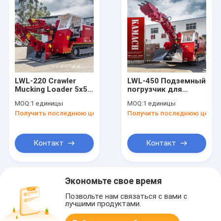
LWL-220 Crawler
LWL-450 Подземный
Mucking Loader 5x5
погрузчик для
Разделы туннелей
погрузки муки с
MOQ:
1 единицы
MOQ:
1 единицы
Размер скалы до
погрузчиком для
Получить последнюю цену
Получить последнюю цену
750 мм
погрузчиков с
погрузчиком CE EAC
Certified
Контакт
Контакт
Экономьте свое время
Позвольте нам связаться с вами с
лучшими продуктами.