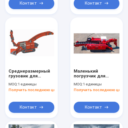
Контакт
Контакт
Среднеразмерный
Маленький
грузовик для
погрузчик для
погрузки муки
перемещения муки
MOQ:
1 единицы
MOQ:
1 единицы
LWLX-150L
LWL-60/37L
Получить последнюю цену
Получить последнюю цену
Контакт
Контакт