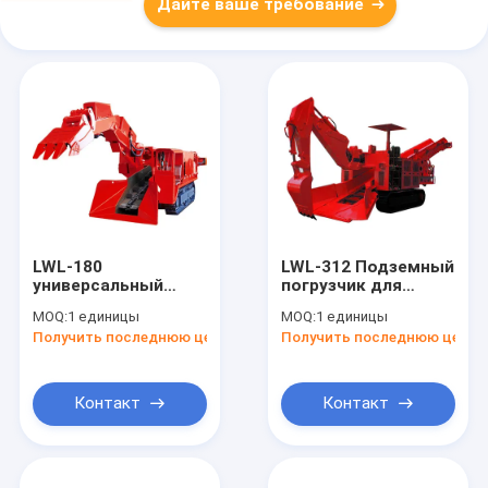
Дайте ваше требование
LWL-180
LWL-312 Подземный
универсальный
погрузчик для
подземный туннель
добычи полезных
MOQ:
1 единицы
MOQ:
1 единицы
мукинг погрузчик на
ископаемых и
Получить последнюю цену
Получить последнюю цену
заказ
туннелирования
Контакт
Контакт