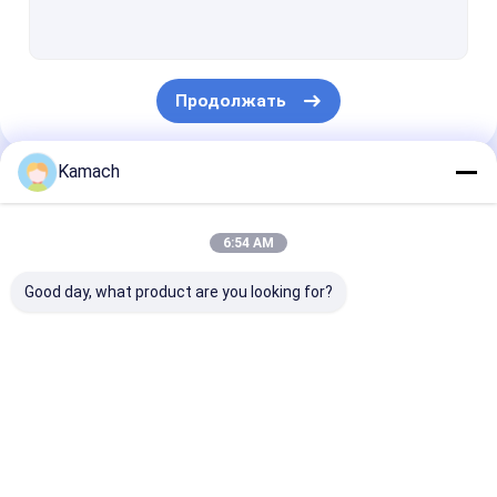
Подземная буровая установка
Каменная болтовая установка
Продолжать
Производственная буровая установка
оборудование расточкой повышения
Kamach
Наши Категории
Подземный колесный погрузчик
6:54 AM
тележка подземного рудника
Good day, what product are you looking for?
Гусеничный тоннельный погрузчик
Машины для заголовков дорог
Ротационная
Поверхностная
Подземная бу
Вспомогательное транспортное средство туннеля
буровая установка
буровая установка
установка
для взрывных ям
Части для износа из стали