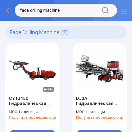
Face Drilling Machine
(2)
CYTJ45D
DJ3A
Гидравлическая
Гидравлическая
буровая установка
подземная буровая
MOQ:
1 единицы
MOQ:
1 единицы
для строительства
установка 3 Boom
Получить последнюю цену
Получить последнюю цену
подземных
Jumbo Drill Machine
туннелей