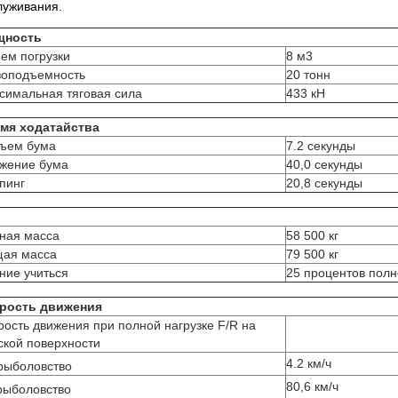
луживания.
щность
ем погрузки
8 м3
зоподъемность
20 тонн
симальная тяговая сила
433 кН
мя ходатайства
ъем бума
7.2 секунды
жение бума
40,0 секунды
пинг
20,8 секунды
ная масса
58 500 кг
ая масса
79 500 кг
ние учиться
25 процентов полно
рость движения
рость движения при полной нагрузке F/R на
ской поверхности
4.2 км/ч
рыболовство
80,6 км/ч
рыболовство