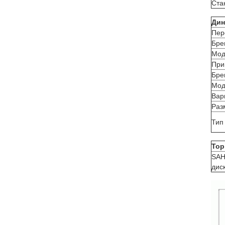
Ста
Дин
Пер
Бре
Мод
При
Бре
Мод
Вар
Раз
Тип
То
SAH
дис