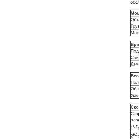
обс
Мо
Объ
Гру
Мак
Вре
Под
Сни
Дэм
Вес
Пол
Общ
Уме
Ско
Ско
пло
Ст
1
нд
2