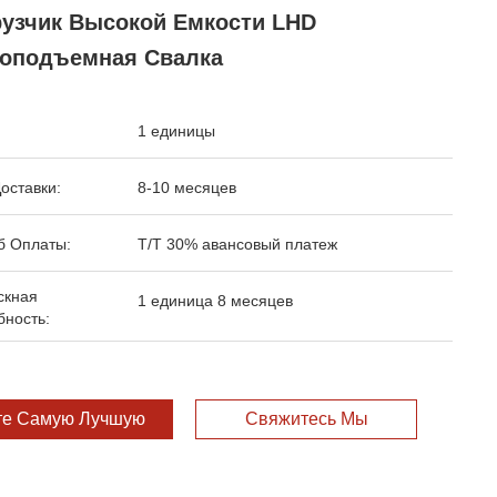
рузчик Высокой Емкости LHD
зоподъемная Свалка
1 единицы
оставки:
8-10 месяцев
б Оплаты:
T/T 30% авансовый платеж
скная
1 единица 8 месяцев
бность:
те Самую Лучшую Цену
Свяжитесь Мы