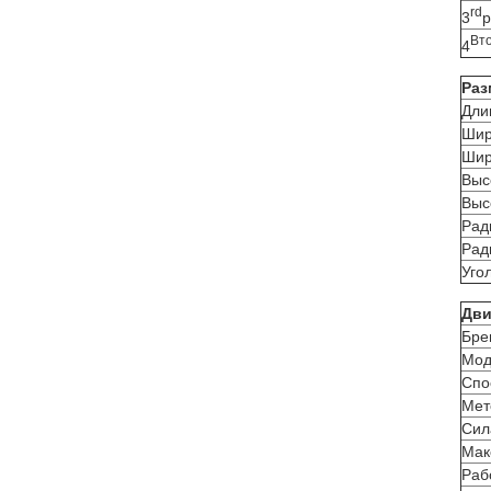
rd
3
р
Вт
4
Раз
Дли
Шир
Шир
Выс
Выс
Рад
Рад
Уго
Дви
Бре
Мод
Спо
Мет
Сил
Мак
Раб