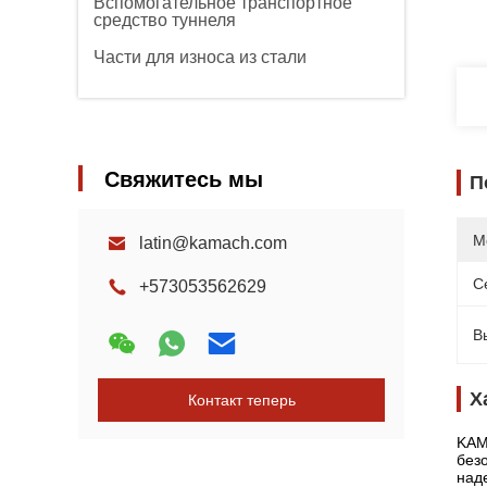
Вспомогательное транспортное
средство туннеля
Части для износа из стали
Свяжитесь мы
П
М
latin@kamach.com
С
+573053562629
В
Х
Контакт теперь
KAM
без
над