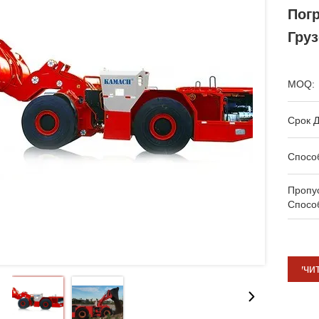
Пог
Гру
MOQ:
Срок Д
Спосо
Пропу
Спосо
Получи