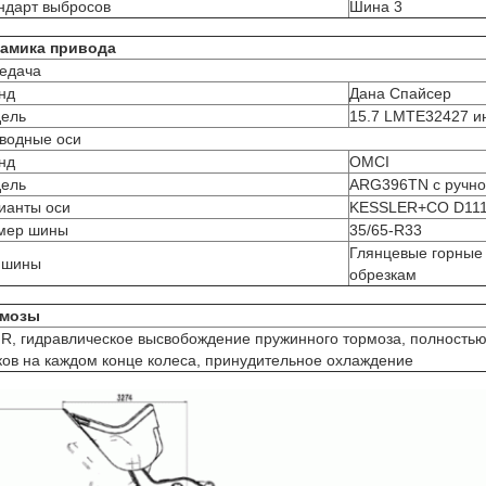
ндарт выбросов
Шина 3
амика привода
едача
нд
Дана Спайсер
ель
15.7 LMTE32427 и
водные оси
нд
OMCI
ель
ARG396TN с ручно
ианты оси
KESSLER+CO D111 
мер шины
35/65-R33
Глянцевые горные 
 шины
обрезкам
рмозы
R, гидравлическое высвобождение пружинного тормоза, полностью
ков на каждом конце колеса, принудительное охлаждение