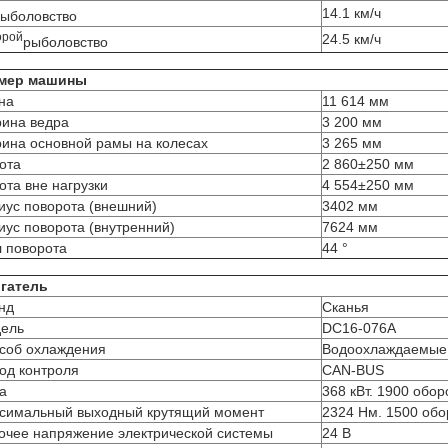
14.1 км/ч
ыболовство
орой
24.5 км/ч
рыболовство
мер машины
на
11 614 мм
ина ведра
3 200 мм
ина основной рамы на колесах
3 265 мм
ота
2 860±250 мм
ота вне нагрузки
4 554±250 мм
иус поворота (внешний)
3402 мм
иус поворота (внутренний)
7624 мм
л поворота
44 °
гатель
нд
Сканья
ель
DC16-076A
соб охлаждения
Водоохлаждаемые
од контроля
CAN-BUS
а
368 кВт. 1900 обор
симальный выходный крутящий момент
2324 Нм. 1500 обо
очее напряжение электрической системы
24 В