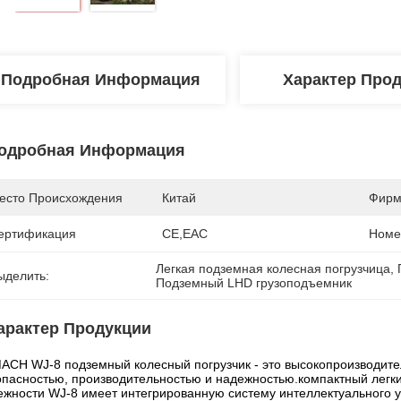
Подробная Информация
Характер Про
одробная Информация
есто Происхождения
Китай
Фирм
ертификация
CE,EAC
Номе
Легкая подземная колесная погрузчица
, 
ыделить:
Подземный LHD грузоподъемник
арактер Продукции
ACH WJ-8 подземный колесный погрузчик - это высокопроизводител
опасностью, производительностью и надежностью.компактный легк
ежности WJ-8 имеет интегрированную систему интеллектуального 