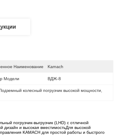
дукции
енное Наименование
Kamach
р Модели
ВДЖ-8
Подземный колесный погрузчик высокой мощности
, 
ьный погрузчик-выгрузчик (LHD) с отличной
ий дизайн и высокая вместимостьДля высокой
управления KAMACH для простой работы и быстрого