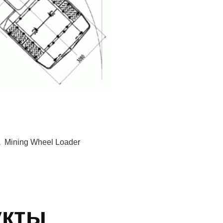
,
Mining Wheel Loader
укты